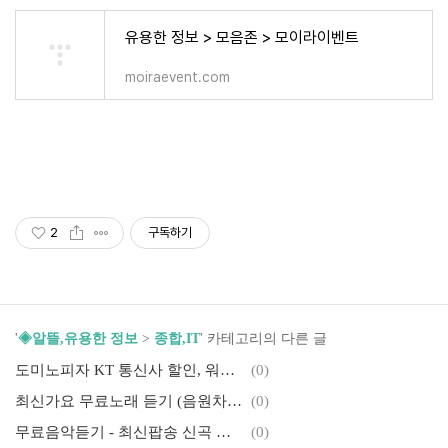
유용한 정보 > 모음존 > 모이라이벤트
moiraevent.com
2
구독하기
'
◈알뜰,유용한 정보
>
종합,IT
' 카테고리의 다른 글
도미노피자 KT 통신사 할인, 워터밤 티켓 프로모션 이벤트
(0)
최신가요 무료노래 듣기 (음원차트순위 무료음악 듣기)
(0)
무료음악듣기 - 최신팝송 신곡 무료듣기
(0)