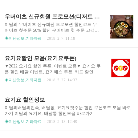
디저트 할인 타임이 있습니다. 우버이츠 앱에서 신규회원 할인코드
를 입력하고 우버이츠가 엄선한 100여개의 카페&디저트 맛집 전 메
뉴를 최대 16,000원까지 90% 할인된 가격으로 즐기세요. 최소 주문
우버이츠 신규회원 프로모션(디저트 90%, 인천 연수구 특가, 치맥 50%)
금액, 배달비 없이 집, 사무실, 야외, 어디서든 편리하게 디저트 타임
을 가질 수 있습니다. 신규회원 할인코드 [SWEET90] 우버이츠 앱에
이달의 우버이츠 신규회원 프로모션 할인코드 우
서 더욱 다양한 90% 할인 레스토랑을 확인할 수 있어요 1.공차(공차
버이츠 첫주문 50% 할인 우버이츠 첫 주문 고객만
한 잔이 단돈 500원) 2.태극당(서울에서 가장 오래된 빵집) 3.컨버세
받을 수 있는 혜택입니다. 신규회원 할인코드를 입
◈지난정보,기타자료
2019. 2. 7. 11:18
이션(..
력하고 우버이츠가 엄선한 100여개의 맛집 전 메뉴
를 최대 18,000원까지 50% 할인 받으세요. 서울 신
규회원 할인코드[SEOUL50]송도 신규회원 할인코
요기요할인 모음(요기요쿠폰)
드[SONGDO50] 우버이츠 앱에서 더 다양한 50%
할인 레스토랑 확인 가능 1.훅트포케(하와이안 포
▼2022 요기요 할인 쿠폰, 이벤트 모음▼ 요기요 쿠
케)2.스와가트(치킨마크니도 배달, 샨티샨티 정통
폰 할인 배달 이벤트, 요기패스 쿠폰, 카드 할인 혜
인도카레)3.분짜라붐(베트남 쌀국수, 분짜) 4.샤로
택 - 식품,건강 > 모이라이벤트 배달통 이벤트는 진
◈지난정보,기타자료
2018. 5. 27. 14:37
수길 저니(샤로수길 핫플레이스 저니 수제버거) 이
행중인 내용이 없습니다. 요기요 할인 혜택 1.카드,
벤트 기간2019년 02월 01일 ~ 02월 28일 우버이츠
결재사 할인 이벤트매주 일요일, 월요일카카오페
타임특가 디저트 스페셜 매일 오후 2-5시/ 밤 8-11
이 등록 삼성카드 결제 시 최대 2천원 할인매주 화
요기요 할인정보
시 하루 두 번 특별한 디저트 할인 타임..
요일신한, 롯데, 농 moiraevent.com ▼2022 쿠팡이
츠 할인 쿠폰, 이벤트 모음▼ 쿠팡이츠 첫주문 쿠
이달의배달의민족, 배달통, 요기요첫주문 할인 쿠폰코드 모음 바로
폰, 주간 할인 브랜드, 이벤트 모음 - 식품,건강 >
가기 이달의 요기요, 배달통 할인모음 바로가기
모이라이벤트 쿠팡이츠 앱 첫주문 할인, 이벤트 및
◈지난정보,기타자료
2018. 5. 18. 12:49
주간 브랜드 할인 쿠팡이츠에서 첫 주문 시 5천원
할인 혜택을 주고 있습니다. 쿠팡이츠 앱에서 이용
시 할인 받을 수 있으며 주문 시 쿠폰코드를 입력하