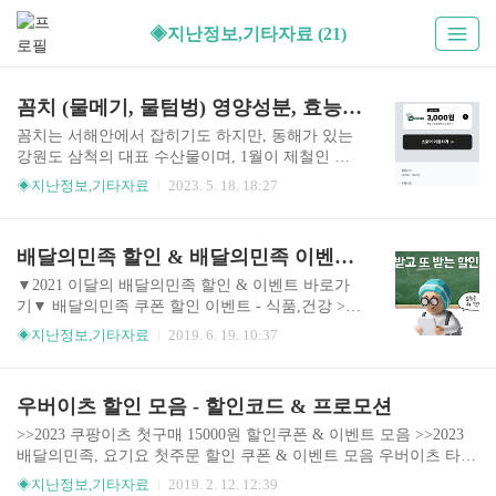
◈지난정보,기타자료 (21)
꼼치 (물메기, 물텀벙) 영양성분, 효능, 맛 / 곰치국 재료
꼼치는 서해안에서 잡히기도 하지만, 동해가 있는
강원도 삼척의 대표 수산물이며, 1월이 제철인 생
선입니다. 동해안 지역에서는 주문진부터 동해, 삼
◈지난정보,기타자료
2023. 5. 18. 18:27
척, 울진, 포항까지 ‘곰치’로 제일 많이 부르는데 지
역이나 상황에 따라 물텀벙, 물메기, 바다메기 등
다양한 이름으로 불립니다. 꼼치 효능, 맛 꼼치는
배달의민족 할인 & 배달의민족 이벤트(배민이벤트)
살이 연하며, 저칼로리에 지방이 적고 단백질 함량
이 매우 높아 조선시대부터 해장용 음식으로 먹었
▼2021 이달의 배달의민족 할인 & 이벤트 바로가
던 것으로 추측된다고 합니다. 단백질 외에도 각종
기▼ 배달의민족 쿠폰 할인 이벤트 - 식품,건강 >
비타민, 필수 아미노산 등 풍부한 영양성분을 함유
모이라이벤트 모이라이벤트 페이스북을 팔로우 하
◈지난정보,기타자료
2019. 6. 19. 10:37
하고 있고, 겨울철 감기예방과 시력보호, 당뇨병 예
고더 많은 알뜰정보를 만나보세요. moiraevent.com
방이나 피부미용에 효과가 있으며, 특히 지방성분
이 적어 다이어트 식품으로도 그만이라고 합니다.
우버이츠 할인 모음 - 할인코드 & 프로모션
강원도 동해에 가면 해장국으로 많이 판매하는 곰
치국 맛을 볼 수 있습니다. ..
>>2023 쿠팡이츠 첫구매 15000원 할인쿠폰 & 이벤트 모음 >>2023
배달의민족, 요기요 첫주문 할인 쿠폰 & 이벤트 모음 우버이츠 타임
특가 디저트 스페셜 매일 오후 2-5시/ 밤 8-11시 하루 두 번 특별한
◈지난정보,기타자료
2019. 2. 12. 12:39