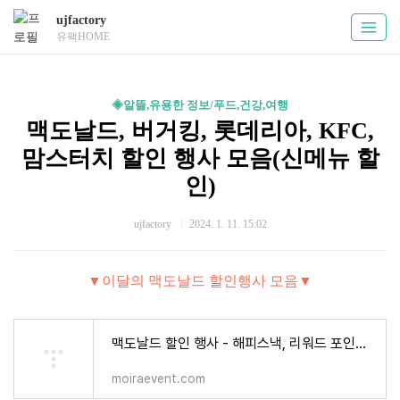
ujfactory
유팩HOME
◈알뜰,유용한 정보/푸드,건강,여행
맥도날드, 버거킹, 롯데리아, KFC,
맘스터치 할인 행사 모음(신메뉴 할
인)
ujfactory
2024. 1. 11. 15:02
▼이달의 맥도날드 할인행사 모음▼
맥도날드 할인 행사 - 해피스낵, 리워드 포인트 무료증정, 맥런치, 보성녹돈버거 출시 이벤트 -
moiraevent.com