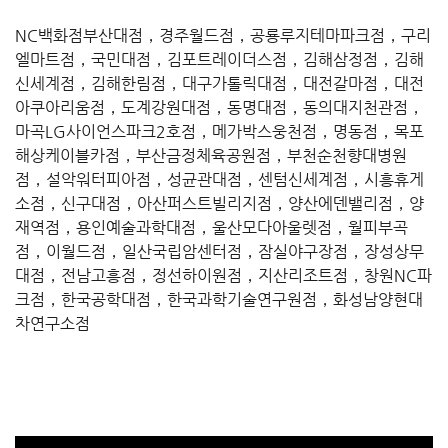
NC백화점부산대점，경주월드점，공룡루지테마파크점，구리
엘마트점，국민대점，김포트레이더스점，김해삼정점，김해
신세계점，김해한림점，대구가톨릭대점，대전갈마점，대전
아쿠아리움점，도계강원대점，동명대점，동의대지천관점，
마곡LG사이언스파크2호점，메가박스웅천점，명동점，목포
해상케이블카점，부산금정체육공원점，부천순천향대병원
점，설악워터피아점，성균관대점，센텀신세계점，시흥휴게
소점，신구대점，아산퍼스트빌리지점，양산에덴밸리점，양
재역점，용인예술과학대점，울산모다아울렛점，월피부곡
점，이월드점，일산국립암센터점，잠실야구장점，장성상무
대점，전남고흥점，정선하이원점，지산리조트점，창원NC파
크점，한국공학대점，한국과학기술연구원점，화성남양현대
차연구소점