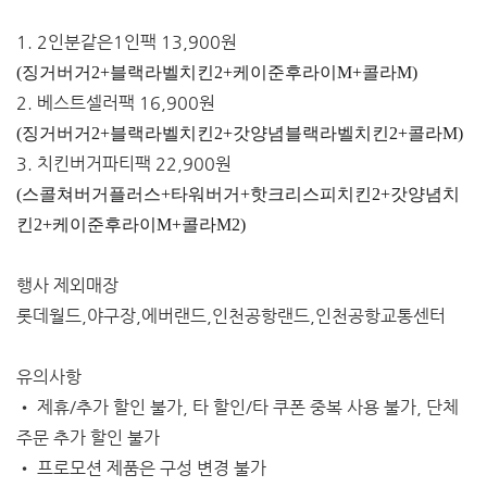
1. 2인분같은1인팩 13,900원
(징거버거2+블랙라벨치킨2+케이준후라이M+콜라M)
2. 베스트셀러팩 16,900원
(징거버거2+블랙라벨치킨2+갓양념블랙라벨치킨2+콜라M)
3. 치킨버거파티팩 22,900원
(스콜쳐버거플러스+타워버거+핫크리스피치킨2+갓양념치
킨2+케이준후라이M+콜라M2)
행사 제외매장
롯데월드,야구장,에버랜드,인천공항랜드,인천공항교통센터
유의사항
• 제휴/추가 할인 불가, 타 할인/타 쿠폰 중복 사용 불가, 단체
주문 추가 할인 불가
• 프로모션 제품은 구성 변경 불가