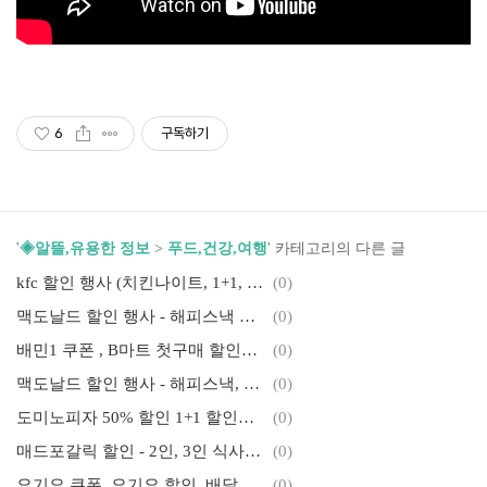
6
구독하기
'
◈알뜰,유용한 정보
>
푸드,건강,여행
' 카테고리의 다른 글
kfc 할인 행사 (치킨나이트, 1+1, 딜리버리팩 할인 외)
(0)
맥도날드 할인 행사 - 해피스낵 가격, 맥그리들 가격 이벤트
(0)
배민1 쿠폰 , B마트 첫구매 할인쿠폰 + 인기상품 0원 100원 + 무료배송
(0)
맥도날드 할인 행사 - 해피스낵, 맥런치 맥크리스피 , 리워드 포인트 적립, 맥모닝 콤보
(0)
도미노피자 50% 할인 1+1 할인행사
(0)
매드포갈릭 할인 - 2인, 3인 식사권, 4인 스테이크 세트, 와인 프로모션, 시즌 쉐프 추천 세트 외 이벤트
(0)
요기요 쿠폰, 요기요 할인, 배달 할인쿠폰
(0)