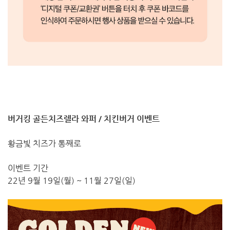
버거킹 골든치즈렐라 와퍼 / 치킨버거 이벤트
황금빛 치즈가 통째로
이벤트 기간
22년 9월 19일(월) ~ 11월 27일(일)