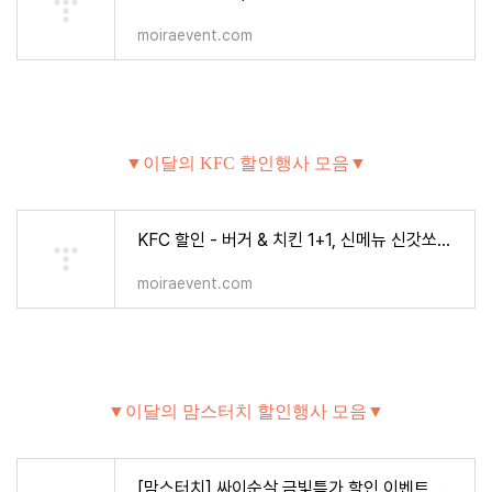
moiraevent.com
▼이달의 KFC 할인행사 모음▼
KFC 할인 - 버거 & 치킨 1+1, 신메뉴 신갓쏘이치킨 출시 이벤트 - 식품,건강 > 모이라이벤트
moiraevent.com
▼이달의 맘스터치 할인행사 모음▼
[맘스터치] 싸이순살 금빛특가 할인 이벤트, 싸이플렉스/언빌리버블/인크레더블/텍사스바베큐치