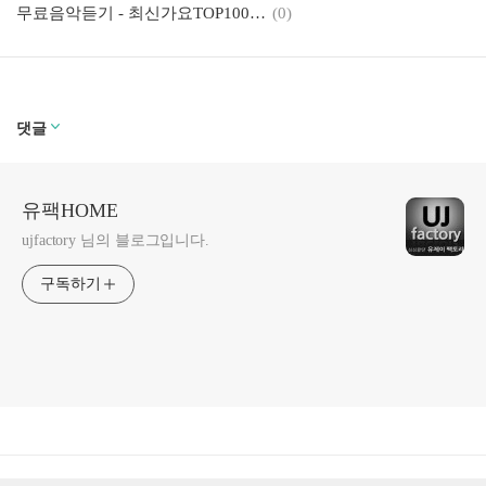
무료음악듣기 - 최신가요TOP100 / 음원차트순위 멜론탑100(멜론TOP100)
(0)
댓글
유팩HOME
ujfactory 님의 블로그입니다.
구독하기