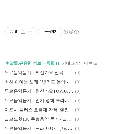
5
구독하기
'
◈알뜰,유용한 정보
>
종합,IT
' 카테고리의 다른 글
무료음악듣기 - 최신가요 신곡 무료듣기 / 멜론 최신곡 음악 연속듣기
(0)
최신 아이돌 노래 / 발라드 음악 - 연속 재생 무료 듣기
(0)
무료음악듣기 - 최신가요TOP100 / 음원차트순위 멜론탑100(멜론TOP100)
(0)
무료음악듣기 - 인기 영화 드라마 OST 연속듣기
(0)
디즈니 플러스 요금제 가격, 할인, 화질 (디즈니+ 연간 멤버십 구독 ~16% 할인)
(0)
빌보드핫100 무료음악 듣기 / 빌보드차트 순위
(0)
무료음악듣기 - 드라마 OST (+영화, 애니 OST) 연속듣기
(0)