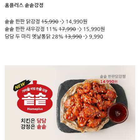
홈플러스 솥솥강정
솥솥 한판 닭강정
15,990
-> 14,990원
솥솥 한판 새우강정 11%
17,990
-> 15,990원
당당 두 마리 옛날통닭 28%
13,990
-> 9,990