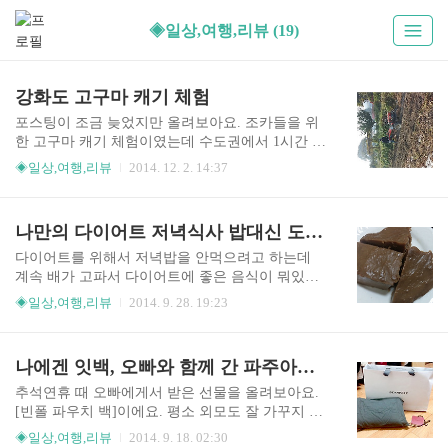
◈일상,여행,리뷰 (19)
강화도 고구마 캐기 체험
포스팅이 조금 늦었지만 올려보아요. 조카들을 위
한 고구마 캐기 체험이였는데 수도권에서 1시간 남
짓 걸리는 강화도에서 열심히 고구마 수확을 하고
◈일상,여행,리뷰
2014. 12. 2. 14:37
왔네요. 고구마 캐는 계절이라 그런지 여기저기서
고구마를 많이 주셨는데 고구마 캐기 체험을 한다
고 또 출동 하였네요. 강화도의 고구마 밭을 소유하
나만의 다이어트 저녁식사 밥대신 도토리묵
신 가족의 지인분께서 고구마 캐기 체험을 허락해
주시고 고구마 잘 캐라고 사진처럼 밭을 갈아주셨
다이어트를 위해서 저녁밥을 안먹으려고 하는데
네요 기계가 지나간 자리에 고구마들이 보이자 조
계속 배가 고파서 다이어트에 좋은 음식이 뭐있나
카들과 가족들이 고구마를 캐기 시작했어요. 캐기
냉장고를 뒤저보니 낮에 엄마가 준 도토리묵이랑
◈일상,여행,리뷰
2014. 9. 28. 19:23
도 하고 줍기도 하고 그랬네요.ㅎ 무엇보다 어린 조
반찬들이 보이네요 그래서 밥대신 도토리묵을 꺼
카들이 좋아하고 재미있어 해서 어른들도 같이 열
내어 먹었네요 엄마가 해주신 야채반찬과 직접 만
심히 고구마를 캤어요. 첫 고구마 수확 후 좋아하고
들어주신 도토리묵을 먹으니 배고픔이 싹 사라졌
나에겐 잇백, 오빠와 함께 간 파주아울렛에서 선물로 받은 빈폴 파우치 백
있는 조카의모습을 사진 찍어 보았어요. 고구마가
네요 도토리묵이 은근 배불러요 칼로리가 얼마나
엄청 많아서 주워 담고 있네요. 작은 고..
될지 궁금한데 잘 모르겠네요 암튼 살은 안찌겠지
추석연휴 때 오빠에게서 받은 선물을 올려보아요.
요 있다가 동네 한바퀴 돌고 와야겠어요ㅋ
[빈폴 파우치 백]이에요. 평소 외모도 잘 가꾸지 못
하고 의류, 신발, 잡화 등을 잘 사지 않는 저에게 핫
◈일상,여행,리뷰
2014. 9. 18. 02:30