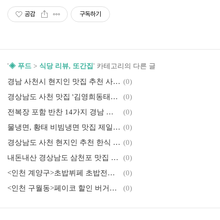
공감
구독하기
'
◈ 푸드
>
식당 리뷰, 또간집
' 카테고리의 다른 글
경남 사천시 현지인 맛집 추천 사량도 감자탕 리뷰
(0)
경상남도 사천 맛집 '김영희동태찜&코다리냉면' 코다리찜 정식 후기
(0)
전복장 포함 반찬 14가지 경남 사천 맛집 박서방식당 후기
(0)
물냉면, 황태 비빔냉면 맛집 제일냉면 리뷰
(0)
경상남도 사천 현지인 추천 한식 맛집 장어 백반 리뷰
(0)
내돈내산 경상남도 삼천포 맛집 마장동고기집 리뷰
(0)
<인천 계양구>초밥뷔페 초밥전문점 쿠우쿠우 계양점 후기 및 가격(스시부페)
(0)
<인천 구월동>페이코 할인 버거킹 트러플머쉬룸스테이크&와퍼
(0)