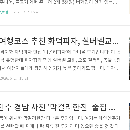
퍼주니어, 불고기 와퍼 주니어 2개 6천원) 버거킹이 인기 햄버거
행합니다. 각 동일 메뉴 2개를 할인된 가격www.moiraeven
강,여행
2026. 7. 2. 05:49
거킹, 롯데리아 점심 할인 메뉴, 가격 맥도날드 런치메뉴 맥런치,
데리아 든든점심(구 착한점심) - 점심메뉴 추천맥도날드 런치메
데이킹, 롯데리아 든든점심(구 착한점심) - 점심메뉴 추천 햄버거
평창 대관령 여행코스 추천 화덕피자, 실버벨교회, 오토갤러리, 동물원
메뉴 및 가격 1.맥도날드 맥런치 세트 메뉴 할인 - 빅맥 BLT 세
위치한 화덕피자 맛집 '나폴리피자'에 다녀온 후기입니다. 이 곳
낙 유명한데 피자집과 함께 실버벨 교회, 오토 갤러리, 동물농장
어서 여행자들에게 굉징히 인기가 높은 곳이기도 합니다. 대관령
오면 24시 김치찌개 집과 한우마을이 보이고 그 위로 조금 더 올
2026. 6. 27. 19:31
물이 있습니다. 화덕피자 전문인 이곳은 1층과 2층에서 음식을
라가면 주변 전망도 관람할 수 있는 곳입니다. 올라가는 길에는
, 보더콜리 등을 볼 수 있고 피자 건물 옆에는 공작 및 닭 등 조
삼뿌리 기본안주 경남 사천 '막걸리한잔' 술집 홍어삼합, 모듬전 안주 리뷰 및 추천
 아이들과 함께 오기 좋은 곳 같습니다.아래 영상 속에서 대관령
구들..
동에 위치한 막걸리한잔 다녀온 후기입니다. 여기는 메인안주가
를 선택할 때 찌개나 탕 종류 한 두가지 더 있으면 좋을 것 같다