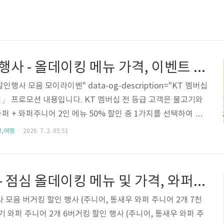
버거킹 할인 행사 - 올데이킹 메뉴 가격, 이벤트 모음
인행사 모음 모이라이벤" data-og-description="KT 멤버십
」 프로모션 내용입니다. KT 멤버십 전 등급 고객은 불고기와
와퍼 + 와퍼주니어 2인 메뉴 50% 할인 중 1가지를 선택하여 이
ta-og-host="moiraevent.com" data-og-source-url
강,여행
2026. 7. 2. 05:51
nt.com/ab-1240-753" data-og-url="https://moiraevent.c
 data-og-image=""> 버거킹 KT멤버십 달달혜택 할인 ~50%
폰 등록 방법) - 식품,건강 > 모이라이벤KT 멤버십 버거킹의
버거킹 할인 - 점심 올데이킹 메뉴 및 가격, 와퍼 프로모션, 딜리버리 배달 할인
사 모음 버거킹 할인 행사 (주니어, 통새우 와퍼 주니어 2개 7천
기 와퍼 주니어 2개 6버거킹 할인 행사 (주니어, 통새우 와퍼 주