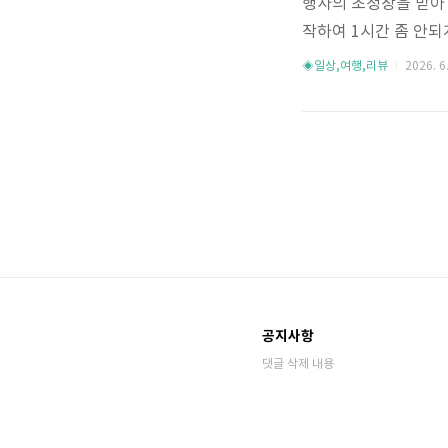
행사의 초청장을 받아 
작하여 1시간 좀 안되
도 보고, 훈련모습 영
◈일상,여행,리뷰
2026. 6.
준비할까 이것 저것 알
개인적으로 일정이 애
느낌이였어요.ㅜ,ㅜ 
가족들은 화장품류, I
져갈 수 있었어요. 그리
공지사항
댓글 삭제 내용