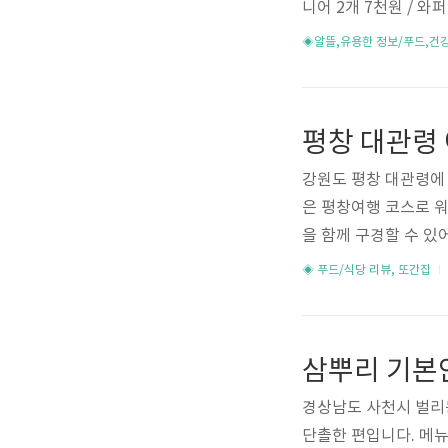
니어 2개 7천원 / 와
할인 한정 프로모션을 진
◈알뜰,유용한 정보/푸드,건
t.com 맥도날드, 버
버거킹 올데이킹, 롯
뉴 맥런치, 버거킹 올
할인 햄버거 점심 할인 
트 7..
강원도 평창 대관령에 
은 평창여행 코스로 워
을 함께 구경할 수 있
IC 고속도로를 빠져나
◈ 푸드/식당 리뷰, 또간집
라가면 나폴리 피자 건
먹을 수 있고 위로 올
알파카, 조랑말, 당나귀
류들도 구경할 수 있어
여행코스, 동물농장 친
경상남도 사천시 벌리
단촐한 편입니다. 메뉴