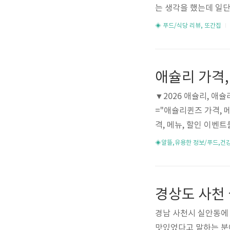
는 생각을 했는데 일
는데 기본안주가 도토리
◈ 푸드/식당 리뷰, 또간집
의 7가지가 나왔습니다
어봤는데 쌉싸름 했습
류가 많은데도 오래되
애슐리 가격,
시켰습니다. 홍어는 적
홍어를 어느정도 먹긴 
▼2026 애슐리, 애슐리
="애슐리퀸즈 가격, 
격, 메뉴, 할인 이벤트
애슐리 퀸즈 가격 애슐" da
◈알뜰,유용한 정보/푸드,건
="https://moiraeve
om/ab-1240-750"
카드, 멤버십 등급별 혜
트..
경남 사천시 실안동에
맛있었다고 말하는 분