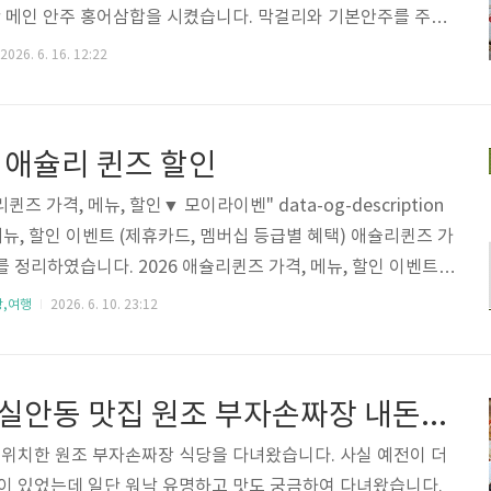
단 메인 안주 홍어삼합을 시켰습니다. 막걸리와 기본안주를 주셨
묵, 부침개, 콩나물국, 마른 안주, 토마토, 열무물김치, 삼뿌리
2026. 6. 16. 12:22
. 기본안주로 삼뿌리 주는 곳은 처음 봤습니다. 건강을 위해 먹
니다. 안주들은 삼삼한 편이였고 재료들도 다 싱싱했습니다. 종
거나 손 안가는 그런 반찬은 없었네요. 메인 메뉴는 홍어삼합을
 애슐리 퀸즈 할인
당히 잘 삭혀졌고 고기도 잡내 없이 부드러웠습니다. 저는 삭힌
하지만 그렇지 않으신 분들..
퀸즈 가격, 메뉴, 할인▼ 모이라이벤" data-og-description
메뉴, 할인 이벤트 (제휴카드, 멤버십 등급별 혜택) 애슐리퀸즈 가
를 정리하였습니다. 2026 애슐리퀸즈 가격, 메뉴, 할인 이벤트
ta-og-host="moiraevent.com" data-og-source-url
강,여행
2026. 6. 10. 23:12
nt.com/ab-1240-750" data-og-url="https://moiraevent.c
 data-og-image=""> 애슐리퀸즈 가격, 메뉴, 할인 이벤트 (제휴
택) - 식품,건강 > 모이라이벤애슐리퀸즈 가격, 메뉴, 할인 이벤
경상도 사천 실안동 맛집 원조 부자손짜장 내돈내산 후기
 위치한 원조 부자손짜장 식당을 다녀왔습니다. 사실 예전이 더
이 있었는데 일단 워낙 유명하고 맛도 궁금하여 다녀왔습니다.