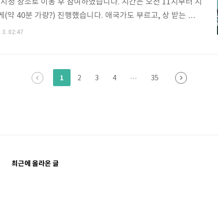
지정 장소로 이동 후 참여하였습니다. 시간은 오전 11시부터 시
게(약 40분 가량?) 진행했습니다. 애국가도 부르고, 상 받는 모습
상도 틀어줘서 시청하였습니다. 저는 수료식 참석 전 어떤 선물을
 3. 02:47
아봤는데 결국 꽃집에서 가격 35,000원짜리 꽃다발 샀습니다.
매하여 생화로 전날 사놨는데 물에 담궈놨지만 살짝 시들해진
예약하고 수료식날 아침에 찾아가는 것도 괞찬을 듯 합니다. 다른
1
2
3
4
···
35
T 기기 등을 선물로 주었습니다.꽃다발은 처음부터 수료식장 가
그 수료식 하면..
최근에 올라온 글