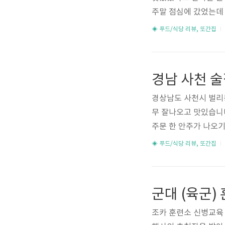
주말 점심에 갔었는데 
할 수 있었습니다. 탕
◈ 푸드/식당 리뷰, 또간집
옷은 살짝 바삭했고 
는 스타일의 탕수육이
운 느낌이였습니다. 
과 견과류가 들어있어
지 않다고 생각합니다. 
경상남도 사천시 벌리
무 잘나오고 맛있습니다
주문 한 안주가 나오기
두부김치 등등 나왔는
◈ 푸드/식당 리뷰, 또간집
▼야경은 멋있지만 가
든 젓갈은 짭짤하긴 
침 태어나서 처음 먹
들은 간이 딱 맞았고 
안주는 메뉴판에서 해물
조카 훈련소 신병교육