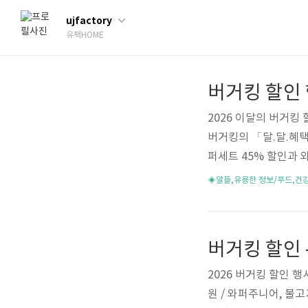
ujfactory
유팩HOME
2026 이달의 버거킹 할
버거킹의 「달.달.혜택
퍼세트 45% 할인과 
용할 수 있습니다. 버" da
◈알뜰,유용한 정보/푸드,건
="https://moiraeve
om/ab-1240-753"
이벤트 (버거킹 앱 쿠
「달.달.혜택」 ..
2026 버거킹 할인 행
원 / 와퍼주니어, 불고