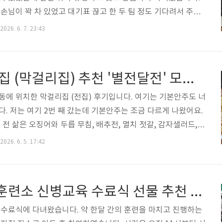
손님이 꽉 차 있었고 대기표 끊고 한 두 팀 정도 기다려서 주문
수육이 제일 먼저 나왔는데 부먹으로 나왔습니다. 등심 고기 튀김
2026. 6. 7. 23:43
적당히 뿌려진 걸죽한 단맛의 소스가 맛있었습니다. 식어도 맛있
었습니다. 수타라는 짜장면과 짬뽕면은 쫄깃보다는 얇고 부드러
짜장은 소스가 넉넉하게 나왔는데 단맛은 약하고 간간했으며, 콩
경남 사천 술집 (막걸리집) 추천 '별전달전' 모듬전 메뉴 후기
 간간히 씹는 맛이 있었습니다. 7천원에 이정도 짜장면은 나쁘
짬뽕에는 전복, 절단 꽃개, ..
동에 위치한 막걸리집 (전집) 후기입니다. 여기는 기본안주도 너
. 저는 여기 2번 째 갔는데 기본안주는 조금 다르게 나왔어요.
 전 삶은 오징어와 두릅 무침, 배추전, 멸치 젓갈, 감자샐러드,
데 너무 맛있더라구요. (첫번째 간날에는 홍합탕도 나왔었음요)
2026. 6. 5. 17:42
격이 비싸다는 삼천포 포차거리 포장마차 후기큼직한 멸치로 만
했지만 배추천이랑 같이 먹었는데 별미였습니다. 그리고 멍게 무
었습니다. 간간하긴 한데 이것도 맛있었습니다.나머지 기본 안주
군대 (육군) 훈련소 신병교육 수료식 선물 추천 & 참여 후기
재료들 다 신선했습니다. 두릅 무침과 삶은 오징어도 좋았습니다.
파전, 모듬전 시켜 먹어봤습니다...
 수료식에 다녀왔습니다. 약 한달 간의 훈련을 마치고 진행하는