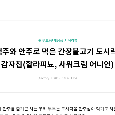
◈ 푸드/구매상품 시식리뷰
맥주와 안주로 먹은 간장불고기 도시락
감자칩(할라피뇨, 사워크림 어니언)
ujfactory
2017. 10. 6. 17:43
 안주를 즐기곤 하는 우리 부부는 도시락을 안주삼아 먹기도 