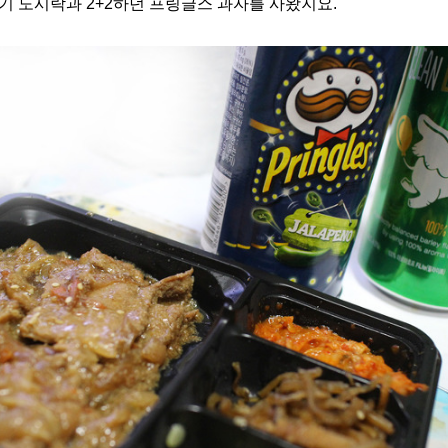
고기 도시락과
2+2하던
프링글스 과자를
사왔지요.