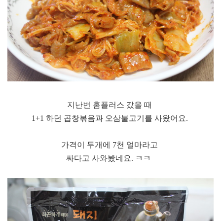
지난번 홈플러스 갔을 때
1+1 하던 곱창볶음과 오삼불고기를 사왔어요.
가격이 두개에 7천 얼마라고
싸다고 사와봤네요. ㅋㅋ