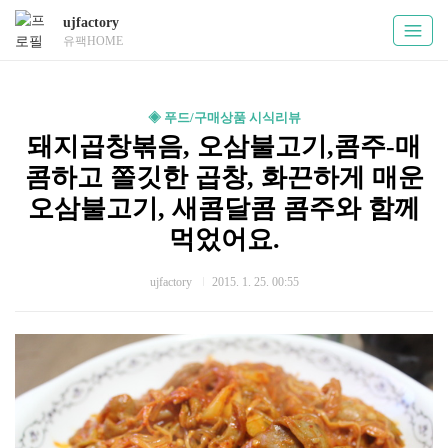
ujfactory
유팩HOME
◈ 푸드/구매상품 시식리뷰
돼지곱창볶음, 오삼불고기,콤주-매
콤하고 쫄깃한 곱창, 화끈하게 매운
오삼불고기, 새콤달콤 콤주와 함께
먹었어요.
ujfactory
2015. 1. 25. 00:55