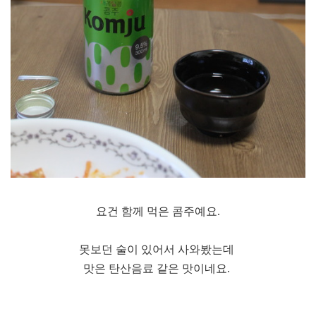
요건 함께 먹은 콤주예요.
못보던 술이 있어서 사와봤는데
맛은 탄산음료 같은 맛이네요.