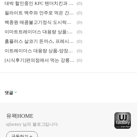
대박 할인중인 KFC 텐더치킨과 아메리카노, 식빵에 넣어 먹은 텐더치킨 맛은?
(0)
필라이트 맥주와 안주로 먹은 간장불고기 도시락, 프링글스 감자칩(할라피뇨, 사워크림 어니언)
(0)
백종원 매콤불고기정식 도시락에는 몇 개의 불고기가 들어있을까?
(0)
이마트트레이더스 대용량 상품:광어회,초밥세트,골든 리코타치즈피자-배터짐주의
(0)
홈플러스 살코기 돈까스, 프레시안 우리밀 만두튀김
(0)
이트레이더스 대용량 상품-양장피,바베큐치킨,케이준치킨샐러드,광어연어모둠회로 가족 저녁식사 했어요.
(0)
[시식후기]편의점에서 먹는 강릉 교동반점 짬뽕 컵라면-캡숑 매워요
(0)
댓글
유팩HOME
ujfactory 님의 블로그입니다.
구독하기