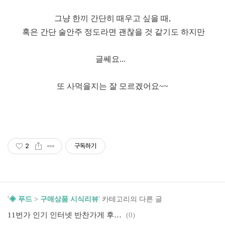
그냥 한끼 간단히 때우고 싶을 때,
혹은 간단 술안주 정도라면 괜찮을 것 같기도 하지만
글쎄요...
또 사먹을지는 잘 모르겠어요~~
2
구독하기
'
◈ 푸드
>
구매상품 시식리뷰
' 카테고리의 다른 글
11번가 인기 인터넷 반찬가게 후기 - 가정식반찬 내돈내산 리뷰
(0)