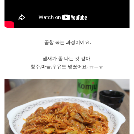
곱창 볶는 과정이예요.
냄새가 좀 나는 것 같아
청주,마늘,우유도 넣줬어요. ㅠㅡㅠ