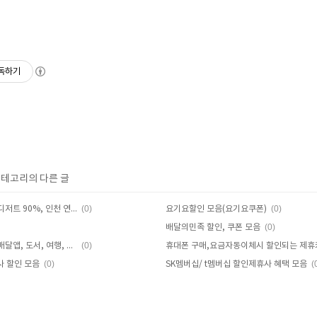
독하기
 카테고리의 다른 글
(0)
(0)
우버이츠 신규회원 프로모션(디저트 90%, 인천 연수구 특가, 치맥 50%)
요기요할인 모음(요기요쿠폰)
(0)
배달의민족 할인, 쿠폰 모음
(0)
4월 카카오페이 할인,이벤트(배달앱, 도서, 여행, 면세점 외)
휴대폰 구매,요금자동이체시 할인되는 제휴
(0)
(
사 할인 모음
SK멤버십/ t멤버십 할인제휴사 혜택 모음