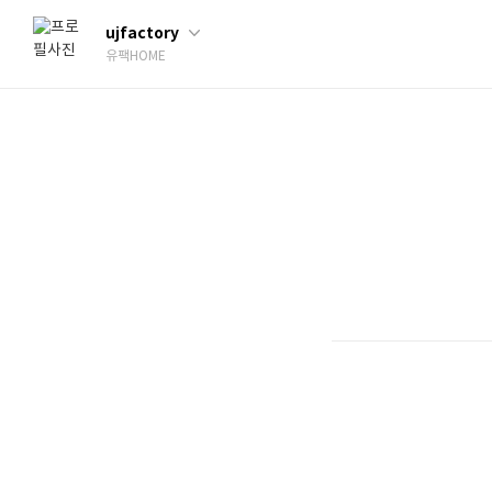
ujfactory
유팩HOME