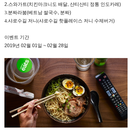
2.스와가트(
치킨마크니도 배달, 샨티샨티 정통 인도카레)
3.분짜라붐
(베트남 쌀국수, 분짜)
4.샤로수길 저니(
샤로수길 핫플레이스 저니 수제버거)
이벤트 기간
2019년 02월 01일 ~ 02월 28일