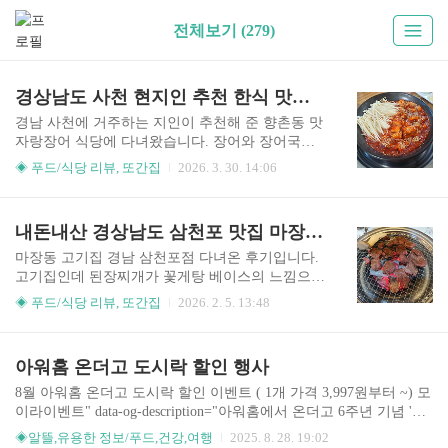
전체보기 (279)
경상남도 사천 현지인 추천 한식 맛집 장어 백반 리뷰
경남 사천에 거주하는 지인이 추천해 준 향촌동 맛
자랑장어 식당에 다녀왔습니다. 장어와 장어국이
유명하다고 해서 장어백반 메뉴를 시켜 먹었봤습
◈ 푸드/식당 리뷰, 또간집
2026. 3. 30. 14:06
니다. 주문 후 다양한 반찬이 나오고 장어국과 함께
양념장어를 불에 올려주었습니다. 반찬들은 오래
된 느낌 없고 대부분 맛있었지만 제 입맛엔 대체로
내돈내산 경상남도 삼천포 맛집 마장동고기집 리뷰
간간한 편이었습니다. 장어는 통통하고 잡냄새가
없었습니다. 양념이 넉넉했고 불 위에서 팽이버섯
마장동 고기집 경남 삼천포점 다녀온 후기입니다.
과 함께 어느정도 익힌 후 밥과 함께 먹었습니다.
고기집인데 된장찌개가 꽃게탕 베이스의 느낌으로
담백했고 영양보충하는 느낌으로 맛있게 잘 먹었
너무 맛있었고 소주, 맥주도 저렴해서 또 가면 된장
◈ 푸드/식당 리뷰, 또간집
2026. 2. 5. 13:48
습니다. 개인적으로는 쌈에 싸서 먹었을 때 훨씬 맛
찌개와 술은 꼭 시켜먹어야 겠다고 생각한 식당입
있었습니다. 장어국은 추어탕 느낌이 나는 된장국
니다. 단 소고기를 드시는 경우 한우로 시켜 드시기
맛이었습니다. 식사를 다 하고난 뒤 든든했고 잘 차
바랍니다. 수입산은 특유의 고기 냄새가 있는 것 같
아워홈 온더고 도시락 할인 행사
려진 집밥을 먹은 느낌이었습니다. 전복장 포함 반
았어요. 제가 먹은 메뉴는 프리미엄 작은소 세트입
찬 14가지 경남 사천 맛집 박..
니다. 세트메뉴 말고 한우, 소고기, 돼지고기 단품
8월 아워홈 온더고 도시락 할인 이벤트 ( 1개 가격 3,997원부터 ~) 모
도 판매하고 있으니 선택하여 주문 가능합니다. ▲
이라이벤트" data-og-description="아워홈에서 온더고 6주년 기념 '도
경남 사천 현지인 맛집 장어 백반 후기 숯불이 약해
시ROCK 페스티벌' 행사를 진행합니다. 배우 박정민도 추천한 풍성
◈알뜰,유용한 정보/푸드,건강,여행
2025. 8. 28. 19:02
서 익는 속도가 조금 느린면이 있었습니다. 불이 세