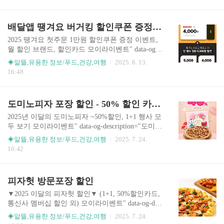
한 퀄리티의 온더고 도시락은 한식, 양식, 아시안식 등 20여 종 글로
야 육즙을 더 잘 가둘 수 있는데 그 점은 조금 아쉬
벌 메뉴 라인업으로 비빔" data-og-host="moiraevent.com" data-og-sour
웠습니다. 다양한 야채 반찬도 모두 싱싱하고 맛있
ce-url="https://moiraevent.com/ab-1240-730" data-og-url="https://moirae
배달앱 땡겨요 버거킹 할인쿠폰 증정 이벤트
었습니다. 기름기가 떨어지면서 불이 올라왔습니
vent.com/ab-1240-730" data-og-image=""> 아워홈 온더고 도시락 할인
다. 역시 구워먹..
이벤트 ( 1개 가격 3,862원부터 ~) - 식품,건강 > 모이라이벤트아워홈
2025 땡겨요 첫주문 1만원 할인쿠폰 증정 이벤트,
에서 온더..
월 할인 브랜드, 할인카드 모이라이벤트" data-og-d
escription="땡겨요 쿠폰, 첫주문 할인, 할인카드, 배
◈알뜰,유용한 정보/푸드,건강,여행
2025. 8. 13.
달 가능 지역" data-og-host="moiraevent.com" data-o
16:48
g-source-url="https://moiraevent.com/ab-1240-573" da
ta-og-url="https://moiraevent.com/ab-1240-573" data-
og-image=""> 땡겨요 쿠폰, 첫주문 할인, 할인카드,
도미노피자 포장 할인 - 50% 할인 카드, 방문포장 1+1 이벤트
배달 가능 지역 - 식품,건강 > 모이라이벤트땡겨요
쿠폰, 첫주문 할인, 할인카드, 배달 가능 지역moira
2025년 이달의 도미노피자 ~50%할인, 1+1 행사 모
event.com 2025 배달의민족 첫주문 2만원 할인 쿠
두 보기 모이라이벤트" data-og-description="도미노
폰 증정 이벤트 모이라이벤트" data-og..
피자 할인 이벤트 및 통신사, 카드사 할인 혜택입니
◈알뜰,유용한 정보/푸드,건강,여행
2025. 7. 24.
다. 모든 프리미엄 피자 배달, 포장 ~40% 할인 받을
16:42
수 있고 통신사 및 카드사 할인으로 최대 50%까지
할인 받을 수 있습니다. May be Togethe" data-og-ho
st="moiraevent.com" data-og-source-url="https://moir
피자헛 방문포장 할인
aevent.com/ab-1240-320" data-og-url="https://moiraev
ent.com/ab-1240-320" data-og-image=""> [도미노피
▼2025 이달의 피자헛 할인▼ (1+1, 50%할인카드,
자] ~50% 배달 방문포장 할인 / 피자 1+1 할인 이벤
통신사 멤버십 할인 외) 모이라이벤트" data-og-desc
트 - 식품,건강 > 모이라이벤..
ription="프리미엄 피자 포장 50% 할인 프로모션 이
◈알뜰,유용한 정보/푸드,건강,여행
2025. 7. 24.
벤트 내용 프리미엄 베스트 3종 오리지널 엣지 피