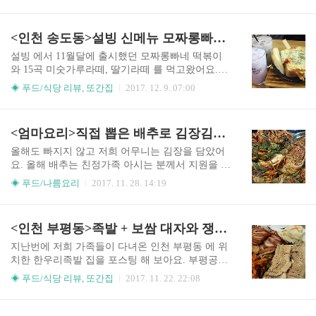
스, 청양고춧가루 만드는 방법1.올리브오일과 참기
운 물에 담가뒀던 고등어와 불린 표고버섯을 넣고
름을 두른 팬에 채 썬 적양파, 홍고추, 대파를 볶는
조린다. 7.튀긴 무의 겉면을 제거하고 적당한 크기
다. 2.기름을 두른 팬에 아스파라거스를 굽는다. 3.
<인천 송도동>설빙 신메뉴 모짜롱빠네떡볶이, 15곡미숫가루라떼, 딸기라떼 리뷰
로 썰어 접시에 담는다. 8.고등어 된장조..
볶던 채소에 마늘편을 넣고 함께 볶는다. 4.구운 아
스파라거스에 불고기양념과 굴소스를 바른다. 5.볶
설빙 에서 11월달에 출시했던 모짜롱빠네 떡볶이
던 채소에 알배추를 더해 함께 볶는다. 6.채소볶음
와 15곡 미숫가루라떼, 딸기라떼 를 먹고왔어요.집
에 굴소스로 간을 하고, 팽이버섯을 넣고 버무린다.
이 인천이라 설빙 인천 지점 중에 송도포스코점에
◈ 푸드/식당 리뷰, 또간집
2017. 12. 9. 07:00
7.기름을 넉넉히 두른 팬에 밥을 펴서 굽는다. 8.차
다녀왔는데 매장이 엄청 넓고 자리도 굉장히 많더
돌박이 여러 장을 겹쳐 넓게 굽는다. 9.굽던 밥을
라구요. 창 밖을 내다볼 수 있는 자리도 많았는데
뒤집고 기름을 넉넉히 돌려준다. 10.채소볶음, 구운
문을 열고 얼마 안된 시간이라 자리가 많이 남아있
<엄마요리>직접 뽑은 배추로 김장김치 15포기 담그기/김치찌개 끓이면 맛있는 김치
아스파라거스를 구운 차돌박이로 말아 롤을 만든..
었어요. 설빙은 매장별로 영업시간이 상이하더라
구요. 인천 송도포스코점 영업시간은 봄,여름은 매
올해도 빠지지 않고 저희 어무니는 김장을 담았어
일 11:00 - Last order 23:30 그리고 가을,겨울에는
요. 올해 배추는 친정가족 아시는 분께서 지원을 해
매일 11:00 - 23:00 Last order 22:00 라고 하네요.홈
주셨네요. 강화에 몇 포기만 직접 수확을 하러 갔었
◈ 푸드/나름요리
2017. 11. 28. 14:19
서비스도 개시해서 음료포함 전메뉴 배달 가능하
는데 시판 배추보다는 좋지 않았지만 농약을 치지
다고 해요. 주문했던 설빙 신메뉴 모짜롱빠네떡볶
않은 배추 치고는 굉징히 크고 단단하게 잘 컸더라
이, 15곡미숫가루라떼, 딸기라떼가 나왔어요. 가격
구요. 영상)김장 배추 뽑기 체험/김장하기 좋은 배
<인천 부평동>족발 + 보쌈 대자와 쟁반국수 한우리족발
은 모짜롱빠네떡볶이 7,900원, 15곡미..
추 고르는 법 1:24 가족들이 함께 강화로 날씨가 굉
장히 추운 날 배추를 뽑으러 갔었는데 그 때 뽑아
지난번에 저희 가족들이 다녀온 인천 부평동 에 위
온 배추와 시판 배추 몇 포기만 더 추가로 사서 김
치한 한우리족발 집을 포스팅 해 보아요. 부평공원,
장을 했어요. 아직 어린 조카가 그날 배추 뽑느라고
부평시장역에서 가까운 한우리 족발집은 제목에
◈ 푸드/식당 리뷰, 또간집
2017. 11. 22. 22:08
고생 많이 했네요. ㅎㅎ 일단 김장은 좋은 배추로
적은 데로 매일 직접 삶기 때문에 맛은 나쁠 수가
해야 맛이 좋을텐데요. 직접 키운 무농약 배추로 담
없고 야채나 재료들이 싱싱하다는 말을 들었기 때
근 김치는 맛이 어떨지 굉장히 궁금하더라구요. 영
문에 온 가족이 함께 저녁 식사를 하러 갔었어요.