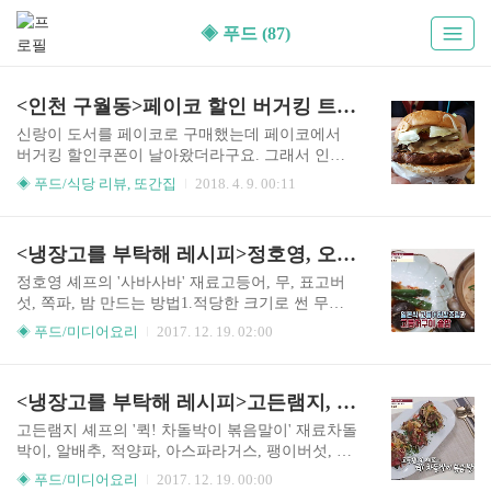
◈ 푸드 (87)
<인천 구월동>페이코 할인 버거킹 트러플머쉬룸스테이크&와퍼
신랑이 도서를 페이코로 구매했는데 페이코에서
버거킹 할인쿠폰이 날아왔더라구요. 그래서 인천
구월동에 있는 버거킹에 가서 비싼 가격에 속하는
◈ 푸드/식당 리뷰, 또간집
2018. 4. 9. 00:11
버거세트 2개를 주문하여 먹어보았어요. 9천원짜
리 트러플콰트로머쉬룸스테이크 버거와 8천원짜
리 트러플콰트로머쉬룸와퍼 버거네요. 이름도 길
<냉장고를 부탁해 레시피>정호영, 오세득 셰프 고등어 요리
어라... 쿠폰으로 약 20% 정도 할인 받은 것 같네요.
아래 사진처럼 기계에서 주문하고 음식을 기다렸
정호영 셰프의 '사바사바' 재료고등어, 무, 표고버
지요. 신랑이 척척 잘하더라구요. ㅋㅋ 식사시간을
섯, 쪽파, 밤 만드는 방법1.적당한 크기로 썬 무를
조금 지나서 갔기때문인지 버거는 금방 나왔어요.
기름에 튀긴다. 2.불린 쌀, 표고버섯 불린 물, 간장,
◈ 푸드/미디어요리
2017. 12. 19. 02:00
나중에 알았는데 커피도 천원으로 할인중이더라구
맛술, 밤, 불린 표고버섯을 솥에 넣은 뒤 뚜껑을 닫
요. 기다리는 동안 구월동 버거킹 매장을 한번 찍어
고 끓여 밥을 짓는다. 3.고등어는 손질해 가시를 발
보았네요. 아무의미 없이~ 버거세트가 나왔네요.
라내고 적당한 크기로 썰어 등에 칼집을 낸다. 4.손
<냉장고를 부탁해 레시피>고든램지, 이연복 셰프의 차돌박이 요리
딱 봐도 우리 부부가 주로 먹던 맥사나 K사의 햄버
질한 고등어를 뜨거운 물에 담가둔다. 정호영 셰프
거보다 훨 두꺼웠네요. 신랑이 스테이크를 제..
의 요리팁)생선의 살이나 뼈에 뜨거운 물을 부으면
고든램지 셰프의 '퀵! 차돌박이 볶음말이' 재료차돌
비린내를 잡을 수 있다. 5.고등어를 손질해 가시를
박이, 알배추, 적양파, 아스파라거스, 팽이버섯, 쪽
발라낸 뒤 소금을 뿌리고 기름을 두른 팬에 굽는다.
파, 멸치볶음, 명이나물 장아찌, 불고기양념, 굴소
◈ 푸드/미디어요리
2017. 12. 19. 00:00
6.팬에 물, 맛술, 청주, 된장을 넣고 끓이다가 뜨거