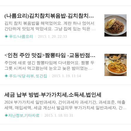
요. 그래서 오랫동안 고심고심 하다가 아내의 식탁
네요. ㅋㅋㅋ 요리들 중에서 인기가 가장 많았어요.
이라는 책을 골랐네요. 다양한 요리가 있고 너무 예
당면만 들어가면 잡채 될 것 같아요.ㅋㅋ 바베큐 치
쁘게 잘 만드는 것 같아서 따라해 보고도 싶고 소장
(나름요리)김치참치볶음밥-김치참치는 반찬으로 먹어도 맛있어요.
킨이예요. 개봉하자마나 뒷다리 먼저 뜯기더라구
하고도 싶어서 신랑한테 사달라고 했네요. 그런데
요. ㅋㅋㅋㅋ 뜯긴 사..
이렇게 사은품으로 달력이랑 텀블러가 왔네요. 완
김치 참치 볶음밥을 해먹었어요. 계란 하나 얹어서
전 기쁜거 있죠. 신랑이 포인트 어쩌고 하더니 저렇
간단하게 맛있게 먹었네요. 그냥 집에 있는 익은 김
게 받았어요. 이렇게 천으로 된 예쁜 벽걸이 달력이
치를 썰고 참기름 좀 둘러서 볶아주었네요. 좀 싱거
◈ 푸드/나름요리
2015. 1. 20. 22:33
들어있었네요. 얼른 책상 옆에다 붙여야 겠어요. 요
우면 간장 한 숟갈 또는 소금 조금 뿌려주세요. 저
것이 텀블러.. 신랑이 이것 땜에 택배를 엄청 기다
는 올리고당 한 숟갈 넣어줬는데 맛있네요. 참치는
리더라구요. 근데 정말 예쁘네요. 크기는 그리 크지
기름을 조금 넣줬어요. 기름 너무 없음 뻑뻑한 것
<인천 주안 맛집>짬뽕타임 -교동반점식 짬뽕
않더라구요. 300ml짜리. 가지고 다니면서 따뜻한
같아서요. 밥 넣어서 볶기 전에 이렇게 그릇에 담아
물 마시라고 해야겠..
깨를 뿌리면 반찬으로 먹어도 좋아요. 이걸로도 밥
주안에 새로 생긴 짬뽕타임에 다녀왔어요. 짬뽕 두
한그릇 뚝딱.... 은 넘 심한가요.. ㅋㅋ 밥을 넣어 볶
그릇 시켜서 먹고왔는데 눈오고 늦은 밤이였는데
아주었어요. 거의 약한 불에서 비벼줬네요. 이렇게
도 손님 엄청 많더라구요. 가게가 크고 사거리 코너
◈ 푸드/식당 리뷰, 또간집
2015. 1. 19. 11:14
완성 되었어요. 넓은 그릇에 담아주고 계란후라이
라 굉장히 좋은자리 같아요. 가게가 전부 유리라 안
하나 해서 위에 올려주었어요. 후라이 모양이 이상
에서 밖이 훤히 내다보여요. 창가자리 추울 것 같아
하게 되었네요. ㅋㅋ 만드는게 정말 쉽네요. 신랑이
조금 안쪽자리 앉았네요. 여긴 모든 메뉴가 포장 가
세금 납부 방법-부가가치세,소득세,법인세
잘 먹을지 모르겠다고 생각했는데요. 저도 만들면
능하고 단무지 리필은 셀프예요. 내부 인테리어는
서 먹었..
깔끔하고 깨끗해요. 그리고 좌석이 요리하는 곳 양
2024 부가가치세 일반과세자, 간이과세자 과세기간, 과세표준, 매출
쪽으로 배치되어 있어요. 저희는 탕수육을 안먹었
세액, 매입세액, 세금 계산서 발급의무 부가가치세 일반과세자, 간이
는데 사진을 보다보니 탕수육 나온 사진이 있네요.
과세자 과세기간, 과세표준, 매출세액, 매입세액, 세금 계산서 발급
◈지난정보,기타자료
2015. 1. 18. 01:31
ㅋㅋ 수북히 나오네요. 대짜리 같은데 다 못드시고
부가가치세 일반과세자, 간이과세자 과세기간, 과세표준, 매출세액,
나중에 포장해 가시는 거 같았어요. 이렇게 고객편
매입세액, 세금 계산서 발급의무 부가가치세 일반과세자, 간이과세
의를 위해 이것저것 식탁 위에 준비가 되어있네요.
자 과세기간, 과세표준, 매출세액, 매입세액, 세금 계산서www.moira