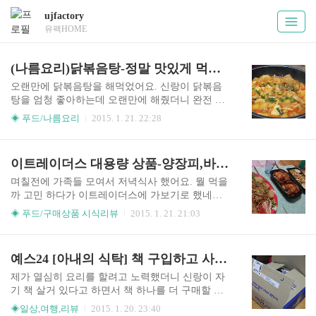
ujfactory
유팩HOME
(나름요리)닭볶음탕-정말 맛있게 먹었어요~.
오랜만에 닭볶음탕을 해먹었어요. ​신랑이 닭볶음
탕을 엄청 좋아하는데 오랜만에 해줬더니 완전 잘
먹네요. 닭이 그리 크진 않았지만 간이 잘 베이라고
◈ 푸드/나름요리
2015. 1. 21. 22:28
칼집을 마구 깊숙히 넣어줬어요.ㅋㅋ ​야채와 감자
도 많이 썰어 넣어줬어요. 그리고 떡도 넣어줬어요.
식감 좋으라고 찬물에 미리 담궈주었네요. 저는 고
이트레이더스 대용량 상품-양장피,바베큐치킨,케이준치킨샐러드,광어연어모둠회로 가족 저녁식사 했어요.
기보다는 야채랑 감자가 더 좋아서 닭볶음탕은 신
랑이 고기를 제가 야채와 감자를 나눠먹는 편이예
며칠전에 가족들 모여서 저녁식사 했어요. 뭘 먹을
요.ㅋㅋ 떡대신 당면을 넣어줘도 완전 맛나요. 만드
까 고민 하다가 이트레이더스에 가보기로 했네요.
는 과정을 동영상으로 확인해 보세요.↓↓↓↓↓↓↓
맛있는 요리들이 많아서 그냥 사서 먹기로 했어요.
◈ 푸드/구매상품 시식리뷰
2015. 1. 21. 21:03
아래 사진들이 메뉴들이예요. 사진 보신데로 메뉴
는 4가지이고 모두 합한 가격이 55000원도 안되네
요. 거기에 음료수와 맥주를 샀더니 6만원 정도 되
예스24 [아내의 식탁] 책 구입하고 사은품으로 달력하고 텀블러 받았어요.
더라구요. 이 가격에 이정도면 나쁘지 않은 것 같아
요. 양들도 많이 들어있어서 어른 6명에 어린이 2명
제가 열심히 요리를 할려고 노력했더니 신랑이 자
이 충분히 먹었네요. 닭다리 뜯으면서 맛있다고 하
기 책 살거 있다고 하면서 책 하나를 더 구매할 수
는 조카 모습이 귀엽네요. 회를 한 입 먹었는데 입
있게 되서 제 책을 사주겠다며 골르라고 하더라구
◈일상,여행,리뷰
2015. 1. 20. 23:40
에 가득 차는 모습이예요. 양장피 비쥬얼이 고급지